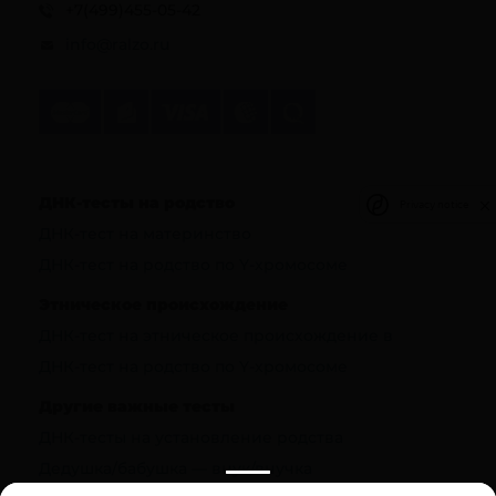
+7(499)455-05-42
info@ralzo.ru
ДНК-тесты на родство
Privacy notice
ДНК-тест на материнство
ДНК-тест на родство по Y-хромосоме
Этническое происхождение
ДНК-тест на этническое происхождение в
ДНК-тест на родство по Y-хромосоме
Другие важные тесты
ДНК-тесты на установление родства
Дедушка/бабушка — внук/внучка