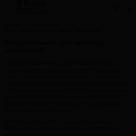
Cвязаться с нами
Главная
Список статей
Редактирование ДНК человека – реальность?
Редактирование ДНК человека –
реальность?
Ученые из США впервые отредактировали геном
человеческого эмбриона, сообщает MIT Technology
Review. Эксперименты проводились в Университете
здоровья и науки Портленда, Орегон. Исследователи
использовали технологию CRISPR/Cas-9 для внесения
изменений в ДНК одноклеточных эмбрионов. Это
позволило исправить дефектные гены, вызывающие
наследственные заболевания.
Группа под руководством Шухрата Миталипова
наблюдала за развитием «улучшенных» эмбрионов
несколько дней, но не имплантировала их в матку.