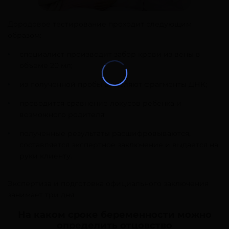
Дородовое тестирование проходит следующим
образом:
специалист производит забор крови из вены в
объеме 20 мл;
из полученной пробы выделяют фрагменты ДНК;
проводится сравнение локусов ребенка и
возможного родителя;
полученные результаты расшифровываются,
составляется экспертное заключение и выдается на
руки клиенту.
Экспертиза и подготовка официального заключения
занимает три дня.
На каком сроке беременности можно
определить отцовство