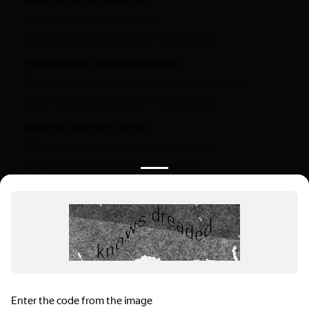
ДНК-тест на материнство
ДНК-тест на родство по Y-хромосоме
Этническое происхождение
ДНК-тест на этническое происхождение в
ДНК-тест на родство по Y-хромосоме
Другие важные тесты
ДНК-тесты на установление родства
Дедушка/бабушка — внук/внучка
Полезная информация
О компании
Цены
Вопрос-ответ (FAQ)
Контакты
Инструкции