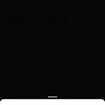
info@ralzo.ru
Privacy notice
ДНК-тесты на родство
ДНК-тест на материнство
ДНК-тест на родство по Y-хромосоме
Этническое происхождение
ДНК-тест на этническое происхождение в
ДНК-тест на родство по Y-хромосоме
Другие важные тесты
ДНК-тесты на установление родства
Дедушка/бабушка — внук/внучка
Полезная информация